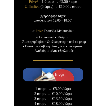
Prive*
 - 1 άτομο 
→
€5.50
 / ώρα
Unlimited
 (6 ώρες) 
→
€10.00
 / άτομο
(η προσφορά ισχύει
αποκλειστικά 12.00 - 18.00)
☞ 
Prive
 Τραπέζια Μπιλιάρδου:
- Αναπαυτικά καθίσματα
- Άμεση πρόσβαση & εξυπηρέτηση από το μπαρ
- Εύκολη πρόσβαση στον χώρο καπνίσματος
- Αναβαθμισμένος εξοπλισμός
Πινγκ Πονγκ
1 άτομο 
→
€5.00
 / ώρα
2 άτομα 
→
€10.00
 / ώρα
3 άτομα 
→
€13.50
 / ώρα
4 άτομα 
→
€18.00
 / ώρα