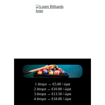
Τιμές Δραστηριοτήτων
Μπιλιάρδο, Πινγκ Πονγκ και Βελάκια. Αν το 'χεις, έλα 
να το αποδείξεις!
Μπιλιάρδο
1 άτομο 
→
€5.00
 / ώρα
2 άτομα 
→
€10.00
 / ώρα
3 άτομα 
→
€13.50
 / ώρα
4 άτομα 
→
€18.00
 / ώρα